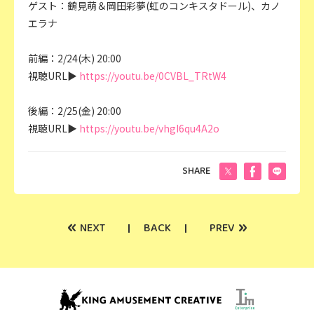
ゲスト：鶴見萌＆岡田彩夢(虹のコンキスタドール)、カノ
エラナ
前編：2/24(木) 20:00
視聴URL▶︎
https://youtu.be/0CVBL_TRtW4
後編：2/25(金) 20:00
視聴URL▶︎
https://youtu.be/vhgI6qu4A2o
SHARE
«
»
NEXT
BACK
PREV