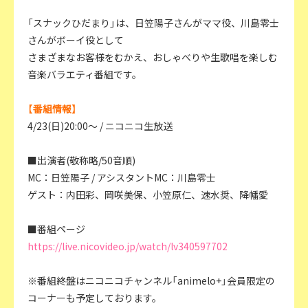
「スナックひだまり」は、日笠陽子さんがママ役、川島零士
さんがボーイ役として
さまざまなお客様をむかえ、おしゃべりや生歌唱を楽しむ
音楽バラエティ番組です。
【番組情報】
4/23(日)20:00～ / ニコニコ生放送
■出演者(敬称略/50音順)
MC：日笠陽子 / アシスタントMC：川島零士
ゲスト：内田彩、岡咲美保、小笠原仁、速水奨、降幡愛
■番組ページ
https://live.nicovideo.jp/watch/lv340597702
※番組終盤はニコニコチャンネル「animelo+」会員限定の
コーナーも予定しております。