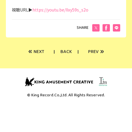
視聴URL▶
https://youtu.be/Ilxy59s_s2o
SHARE
«
»
NEXT
BACK
PREV
© King Record.Co.,Ltd. All Rights Reserved.