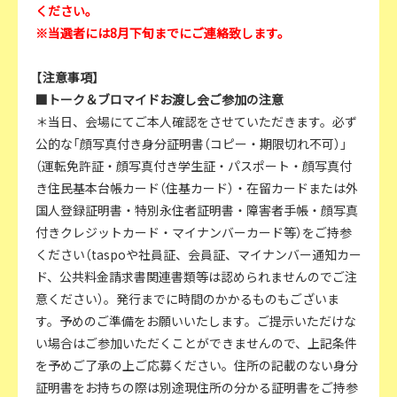
ください。
※当選者には8月下旬までにご連絡致します。
【注意事項】
■トーク＆ブロマイドお渡し会ご参加の注意
＊当日、会場にてご本人確認をさせていただきます。必ず
公的な「顔写真付き身分証明書（コピー・期限切れ不可）」
（運転免許証・顔写真付き学生証・パスポート・顔写真付
き住民基本台帳カード（住基カード）・在留カードまたは外
国人登録証明書・特別永住者証明書・障害者手帳・顔写真
付きクレジットカード・マイナンバーカード等）をご持参
ください（taspoや社員証、会員証、マイナンバー通知カー
ド、公共料金請求書関連書類等は認められませんのでご注
意ください）。発行までに時間のかかるものもございま
す。予めのご準備をお願いいたします。ご提示いただけな
い場合はご参加いただくことができませんので、上記条件
を予めご了承の上ご応募ください。住所の記載のない身分
証明書をお持ちの際は別途現住所の分かる証明書をご持参