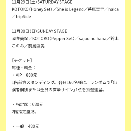
11月29日（土）SATURDAY STAGE
KOTOKO（Honey Set）／She is Legend／茅原実里／halca
／fripSide
11月30日（日）SUNDAY STAGE
岡咲美保／KOTOKO（Pepper Set）／sajou no hana／鈴木
このみ／前島亜美
【チケット】
席種・料金：
・VIP：880元
1階前方スタンディング。各日160名様に、ランダムで「出
演者個別または全員の直筆サイン」1点を抽選進呈。
・指定席：680元
2階指定座席。
・一般：480元