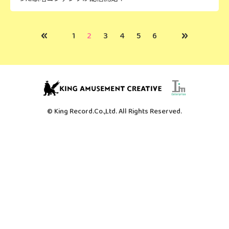
«
»
1
2
3
4
5
6
© King Record.Co.,Ltd. All Rights Reserved.